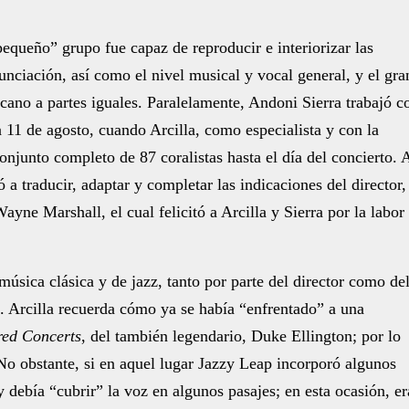
pequeño” grupo fue capaz de reproducir e interiorizar las
unciación, así como el nivel musical y vocal general, y el gra
rcano a partes iguales. Paralelamente, Andoni Sierra trabajó c
 11 de agosto, cuando Arcilla, como especialista y con la
onjunto completo de 87 coralistas hasta el día del concierto. 
ó a traducir, adaptar y completar las indicaciones del director,
Wayne Marshall, el cual felicitó a Arcilla y Sierra por la labor
úsica clásica y de jazz, tanto por parte del director como de
s). Arcilla recuerda cómo ya se había “enfrentado” a una
red Concerts
, del también legendario, Duke Ellington; por lo
 No obstante, si en aquel lugar Jazzy Leap incorporó algunos
y debía “cubrir” la voz en algunos pasajes; en esta ocasión, er