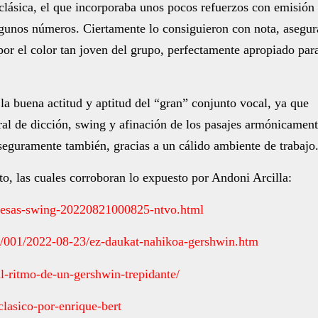
 clásica, el que incorporaba unos pocos refuerzos con emisión
algunos números. Ciertamente lo consiguieron con nota, asegur
por el color tan joven del grupo, perfectamente apropiado par
la buena actitud y aptitud del “gran” conjunto vocal, ya que
eral de dicción, swing y afinación de los pasajes armónicamen
seguramente también, gracias a un cálido ambiente de trabajo
to, las cuales corroboran lo expuesto por Andoni Arcilla:
presas-swing-20220821000825-ntvo.html
4/001/2022-08-23/ez-daukat-nahikoa-gershwin.htm
-al-ritmo-de-un-gershwin-trepidante/
clasico-por-enrique-bert