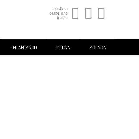
euskera
castellano
inglés
ENCANTANDO
MECNA
AGENDA
uincena Musical