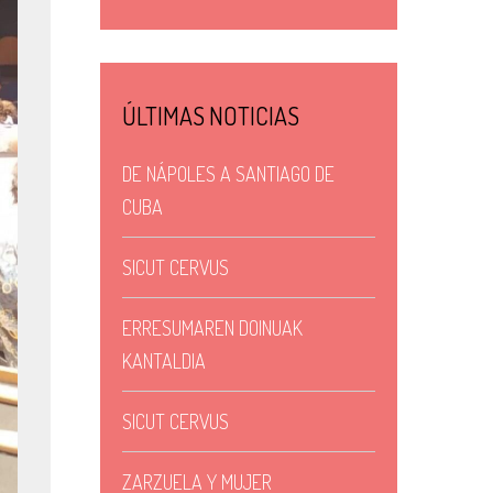
ÚLTIMAS NOTICIAS
DE NÁPOLES A SANTIAGO DE
CUBA
SICUT CERVUS
ERRESUMAREN DOINUAK
KANTALDIA
SICUT CERVUS
ZARZUELA Y MUJER