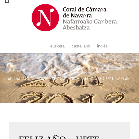
Navigation
euskera
castellano
inglés
ACTUALIDAD
NOTICIAS
FELIZ AÑO – URTE BERRI ON – HAPPY NEW YEAR