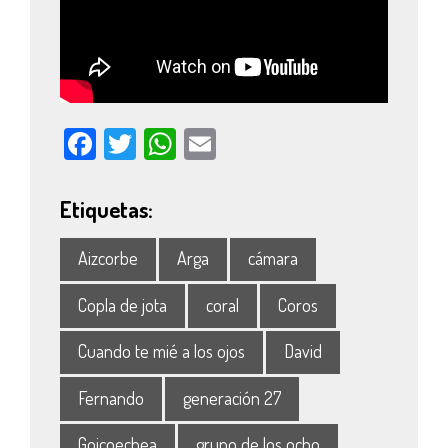
Facebook
Twitter
WhatsApp
Email
Etiquetas:
Aizcorbe
Arga
cámara
Copla de jota
coral
Coros
Cuando te mié a los ojos
David
Fernando
generación 27
Goicoechea
grupo de los ocho