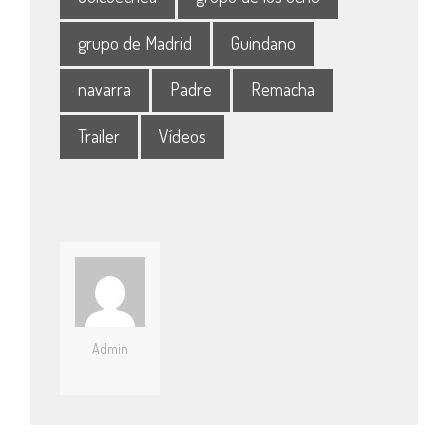
grupo de Madrid
Guindano
navarra
Padre
Remacha
Trailer
Vídeos
Admin