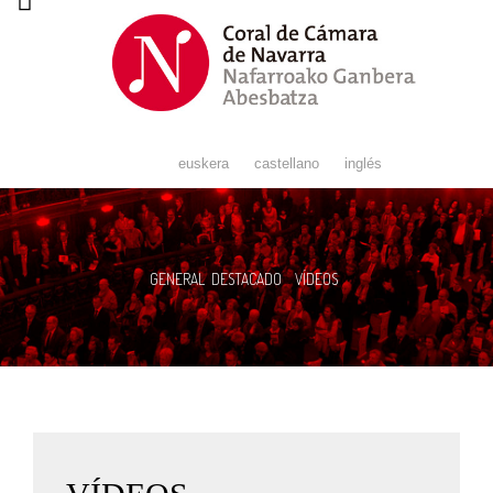
Navigation
euskera
castellano
inglés
GENERAL
DESTACADO
VÍDEOS