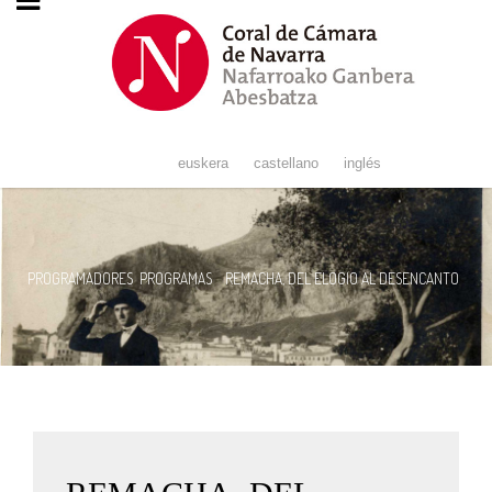
Navigation
euskera
castellano
inglés
PROGRAMADORES
PROGRAMAS
REMACHA, DEL ELOGIO AL DESENCANTO