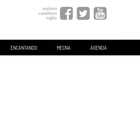
euskera
castellano
inglés
ENCANTANDO
MECNA
AGENDA